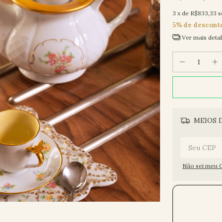
3
x de
R$833,33
s
5% de descont
Ver mais deta
MEIOS 
Não sei meu 