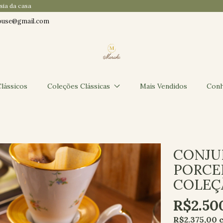
Sua primeira compra com 10% de desconto · cupom BEMVINDO
ouse@gmail.com
lássicos
Coleções Clássicas
Mais Vendidos
Conh
CONJU
PORCEL
COLEÇÃ
R$2.50
R$2.375,00