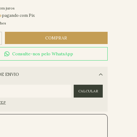
em juros
o
pagando com Pix
lhes
Consulte-nos pelo WhatsApp
DE ENVIO
Alterar CEP
CALCULAR
CEP