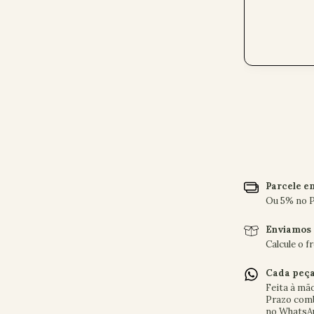
Parcele em
Ou 5% no P
Enviamos 
Calcule o 
Cada peça
Feita à mã
Prazo comb
no WhatsA