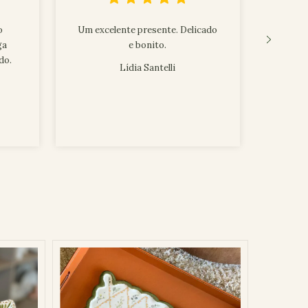
o
Um excelente presente. Delicado
Caneca
ga
e bonito.
do.
Lídia Santelli