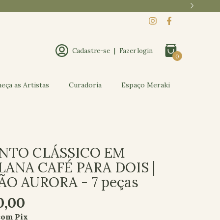
Cadastre-se
|
Fazer login
0
eça as Artistas
Curadoria
Espaço Meraki
NTO CLÁSSICO EM
ANA CAFÉ PARA DOIS |
O AURORA - 7 peças
0,00
com
Pix