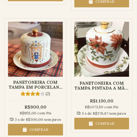
COMPRAR
PANETONEIRA COM
PANETONEIRA COM
TAMPA EM PORCELANA
TAMPA PINTADA A MÃO
| COLEÇÃO DELICADA
| BICO DE PAPAGAIO
(2)
R$1.130,00
R$900,00
R$1.073,50
com
Pix
R$855,00
com
Pix
3
x de
R$376,67
sem juros
3
x de
R$300,00
sem juros
COMPRAR
COMPRAR