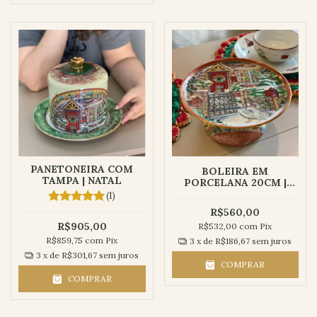
PANETONEIRA COM
BOLEIRA EM
TAMPA | NATAL
PORCELANA 20CM |
NATAL
(1)
R$560,00
R$905,00
R$532,00
com
Pix
R$859,75
com
Pix
3
x de
R$186,67
sem juros
3
x de
R$301,67
sem juros
COMPRAR
COMPRAR