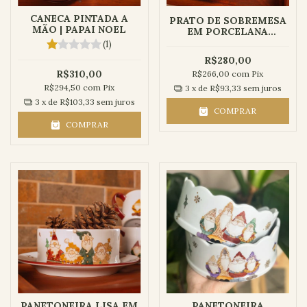
CANECA PINTADA A
PRATO DE SOBREMESA
MÃO | PAPAI NOEL
EM PORCELANA
PINTADO A MÃO | PAPAI
(1)
NOEL
R$280,00
R$310,00
R$266,00
com
Pix
R$294,50
com
Pix
3
x de
R$93,33
sem juros
3
x de
R$103,33
sem juros
COMPRAR
COMPRAR
PANETONEIRA LISA EM
PANETONEIRA