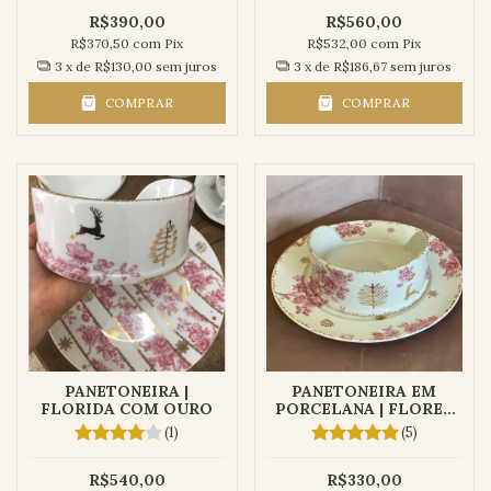
R$390,00
R$560,00
R$370,50
com
Pix
R$532,00
com
Pix
3
x de
R$130,00
sem juros
3
x de
R$186,67
sem juros
COMPRAR
COMPRAR
PANETONEIRA |
PANETONEIRA EM
FLORIDA COM OURO
PORCELANA | FLORES
VERMELHAS
(1)
(5)
R$540,00
R$330,00