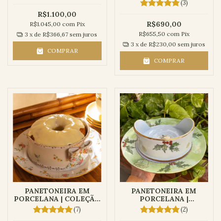
COLEÇÃO AURORA
COLEÇÃO LILIBETH
(3)
R$1.100,00
R$690,00
R$1.045,00
com
Pix
R$655,50
com
Pix
3
x de
R$366,67
sem juros
3
x de
R$230,00
sem juros
COMPRAR
COMPRAR
PANETONEIRA EM
PANETONEIRA EM
PORCELANA | COLEÇÃO
PORCELANA |
AURORA
AZEVINHO
(7)
(2)