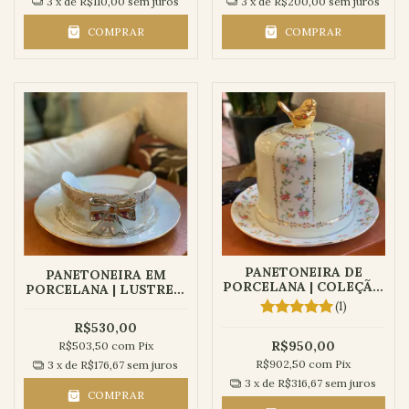
3
x de
R$110,00
sem juros
3
x de
R$200,00
sem juros
COMPRAR
COMPRAR
PANETONEIRA DE
PANETONEIRA EM
PORCELANA | COLEÇÃO
PORCELANA | LUSTRE E
AURORA
PRATA
(1)
R$530,00
R$950,00
R$503,50
com
Pix
R$902,50
com
Pix
3
x de
R$176,67
sem juros
3
x de
R$316,67
sem juros
COMPRAR