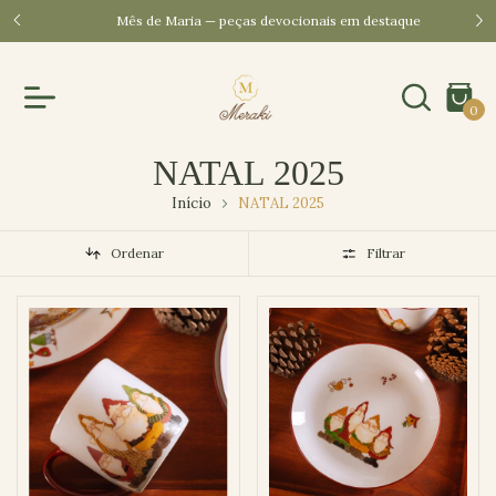
pom
Mês de Maria — peças devocionais em destaque
Cada p
0
NATAL 2025
Início
NATAL 2025
Ordenar
Filtrar